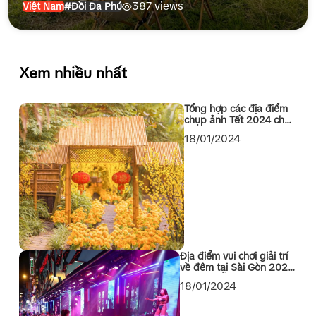
387 views
Việt Nam
#Đồi Đa Phú
Xem nhiều nhất
Tổng hợp các địa điểm
chụp ảnh Tết 2024 cho
các bạn Sài Gòn
18/01/2024
Địa điểm vui chơi giải trí
về đêm tại Sài Gòn 2024
không thể bỏ qua
18/01/2024