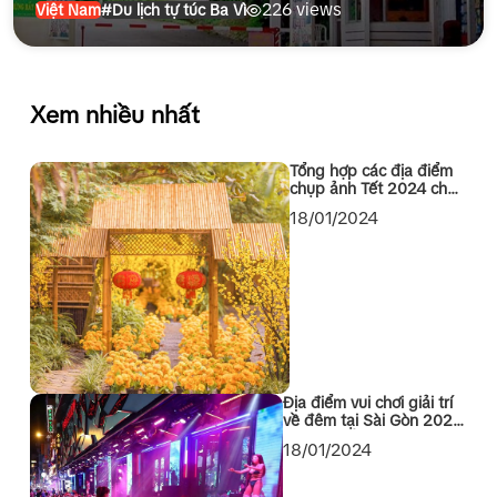
226 views
Việt Nam
#Du lịch tự túc Ba Vì
Xem nhiều nhất
Tổng hợp các địa điểm
chụp ảnh Tết 2024 cho
các bạn Sài Gòn
18/01/2024
Địa điểm vui chơi giải trí
về đêm tại Sài Gòn 2024
không thể bỏ qua
18/01/2024