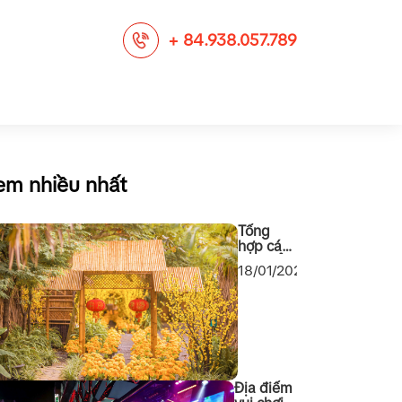
+ 84.938.057.789
em nhiều nhất
Tổng
hợp các
địa điểm
18/01/2024
chụp
ảnh Tết
2024
cho các
bạn Sài
Gòn
Địa điểm