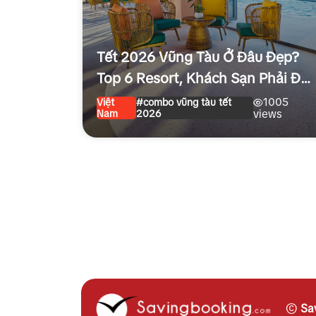
Tết 2026 Vũng Tàu Ở Đâu Đẹp?
Top 6 Resort, Khách Sạn Phải Đặt
Ngay
1005
Việt
#combo vũng tàu tết
Nam
2026
views
©
Sa