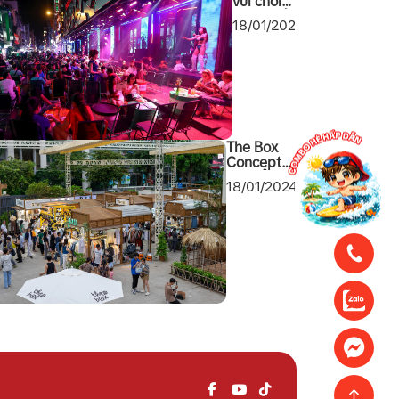
vui chơi
giải trí về
18/01/2024
đêm tại
Sài Gòn
2024
không
thể bỏ
qua
The Box
Concept
khu tổ hợp
18/01/2024
mua sắm
cuối tuần
mới toanh
tại Quận 1
Sài Gòn