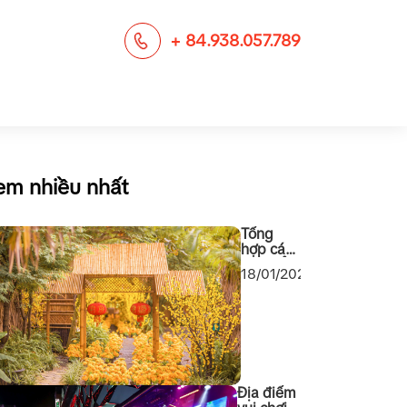
+ 84.938.057.789
em nhiều nhất
Tổng
hợp các
địa điểm
18/01/2024
chụp
ảnh Tết
2024
cho các
bạn Sài
Gòn
Địa điểm