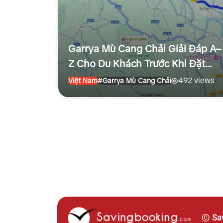
Garrya Mù Cang Chải Giải Đáp A–
Z Cho Du Khách Trước Khi Đặt
Phòng
492 views
Việt Nam
#Garrya Mù Cang Chải
©
Sa