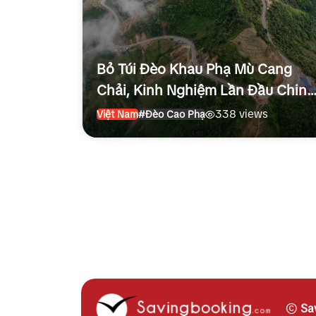
Bỏ Túi Đèo Khau Phạ Mù Cang
Chải, Kinh Nghiệm Lần Đầu Chinh
Phục Cho Người Mới
338 views
Việt Nam
#Đèo Cao Phạ
©
Sa