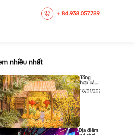
+ 84.938.057.789
em nhiều nhất
Tổng
hợp các
địa điểm
18/01/2024
chụp
ảnh Tết
2024
cho các
bạn Sài
Gòn
Địa điểm