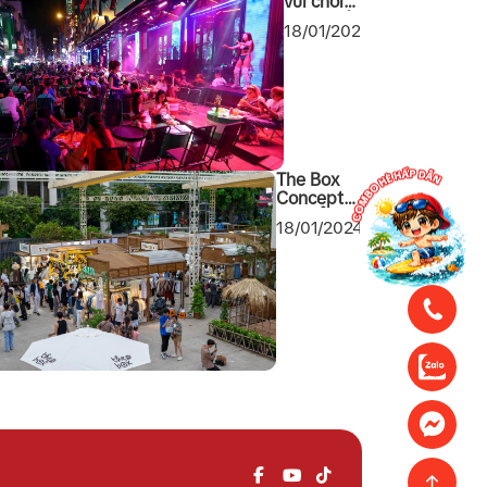
vui chơi
giải trí về
18/01/2024
đêm tại
Sài Gòn
2024
không
thể bỏ
qua
The Box
Concept
khu tổ hợp
18/01/2024
mua sắm
cuối tuần
mới toanh
tại Quận 1
Sài Gòn